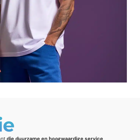
ie
ant
die duurzame en hoogwaardige service