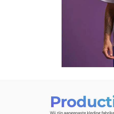
Product
Wij zijn aangepaste kleding fabrik