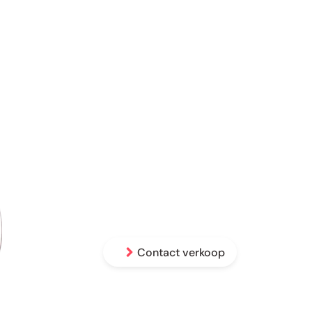
Gemiddelde antw
Wij antwoorden onze klanten in slechts 1 
De snelste en gemakkelijkste manier om j
Contact verkoop